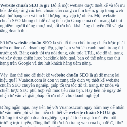
Website chuẩn SEO là gì?
Đó là một website được thiết kế và tối ưu
hóa để đáp ứng các tiêu chuẩn của công cụ tìm kiếm, giúp trang web
đạt thứ hạng cao và thu hút lượng truy cập tự nhiên. Một website
chuẩn SEO không chỉ dễ dàng tiếp cận Google mà còn mang lại trải
nghiệm người dùng mượt mà, tối ưu hóa khả năng chuyển đổi và gia
tăng doanh thu.
Sở hữu
website chuẩn SEO
là yếu tố then chốt trong chiến lược phát
triển online của doanh nghiệp, giúp bạn vượt lên cạnh tranh trong thị
trường số. Bằng cách tối ưu nội dung, cấu trúc URL, tốc độ tải trang
và xây dựng chiến lược backlink hiệu quả, bạn có thể nâng cao thứ
hạng trên Google và thu hút khách hàng tiềm năng.
Vậy, làm thế nào để thiết kế
website chuẩn SEO là gì
để mang lại
hiệu quả? Vuahost.com là đơn vị cung cấp dịch vụ thiết kế website
chuẩn SEO chuyên nghiệp, giúp tối ưu tốc độ tải trang, từ khóa và
chiến lược SEO phù hợp với mục tiêu của bạn. Hãy liên hệ ngay để
nhận tư vấn và giải pháp tối ưu nhất cho doanh nghiệp!
Đừng ngần ngại, hãy liên hệ với Vuahost.com ngay hôm nay để nhận
tư vấn miễn phí và tìm hiểu chi tiết về
website chuẩn SEO là gì
.
Chúng tôi sẽ giúp doanh nghiệp bạn phát triển mạnh mẽ trên môi
trường trực tuyến, đồng thời tối ưu hóa trang web của bạn để đạt thứ