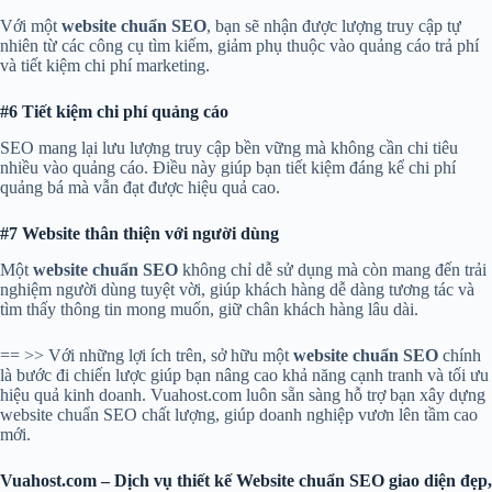
Với một
website chuẩn SEO
, bạn sẽ nhận được lượng truy cập tự
nhiên từ các công cụ tìm kiếm, giảm phụ thuộc vào quảng cáo trả phí
và tiết kiệm chi phí marketing.
#6 Tiết kiệm chi phí quảng cáo
SEO mang lại lưu lượng truy cập bền vững mà không cần chi tiêu
nhiều vào quảng cáo. Điều này giúp bạn tiết kiệm đáng kể chi phí
quảng bá mà vẫn đạt được hiệu quả cao.
#7 Website thân thiện với người dùng
Một
website chuẩn SEO
không chỉ dễ sử dụng mà còn mang đến trải
nghiệm người dùng tuyệt vời, giúp khách hàng dễ dàng tương tác và
tìm thấy thông tin mong muốn, giữ chân khách hàng lâu dài.
== >> Với những lợi ích trên, sở hữu một
website chuẩn SEO
chính
là bước đi chiến lược giúp bạn nâng cao khả năng cạnh tranh và tối ưu
hiệu quả kinh doanh. Vuahost.com luôn sẵn sàng hỗ trợ bạn xây dựng
website chuẩn SEO chất lượng, giúp doanh nghiệp vươn lên tầm cao
mới.
Vuahost.com – Dịch vụ thiết kế Website chuẩn SEO giao diện đẹp,