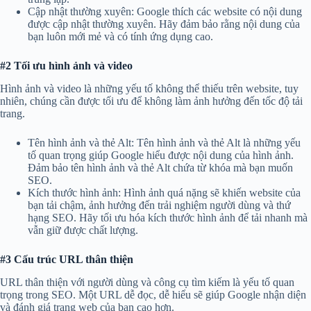
Cập nhật thường xuyên: Google thích các website có nội dung
được cập nhật thường xuyên. Hãy đảm bảo rằng nội dung của
bạn luôn mới mẻ và có tính ứng dụng cao.
#2 Tối ưu hình ảnh và video
Hình ảnh và video là những yếu tố không thể thiếu trên website, tuy
nhiên, chúng cần được tối ưu để không làm ảnh hưởng đến tốc độ tải
Hỗ trợ VuaHost
trang.
Đang hoạt động
Tên hình ảnh và thẻ Alt: Tên hình ảnh và thẻ Alt là những yếu
tố quan trọng giúp Google hiểu được nội dung của hình ảnh.
Họ tên
Đảm bảo tên hình ảnh và thẻ Alt chứa từ khóa mà bạn muốn
SEO.
Kích thước hình ảnh: Hình ảnh quá nặng sẽ khiến website của
Email
bạn tải chậm, ảnh hưởng đến trải nghiệm người dùng và thứ
hạng SEO. Hãy tối ưu hóa kích thước hình ảnh để tải nhanh mà
vẫn giữ được chất lượng.
Tiêu đề
#3 Cấu trúc URL thân thiện
URL thân thiện với người dùng và công cụ tìm kiếm là yếu tố quan
trọng trong SEO. Một URL dễ đọc, dễ hiểu sẽ giúp Google nhận diện
Nội dung
và đánh giá trang web của bạn cao hơn.