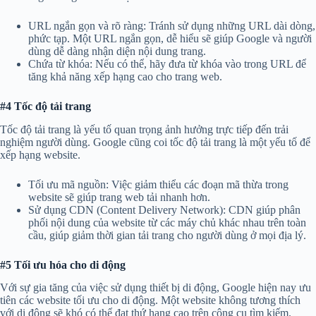
URL ngắn gọn và rõ ràng: Tránh sử dụng những URL dài dòng,
phức tạp. Một URL ngắn gọn, dễ hiểu sẽ giúp Google và người
dùng dễ dàng nhận diện nội dung trang.
Chứa từ khóa: Nếu có thể, hãy đưa từ khóa vào trong URL để
tăng khả năng xếp hạng cao cho trang web.
Gửi tin nhắn
#4 Tốc độ tải trang
Tốc độ tải trang là yếu tố quan trọng ảnh hưởng trực tiếp đến trải
nghiệm người dùng. Google cũng coi tốc độ tải trang là một yếu tố để
xếp hạng website.
Tối ưu mã nguồn: Việc giảm thiểu các đoạn mã thừa trong
website sẽ giúp trang web tải nhanh hơn.
Sử dụng CDN (Content Delivery Network): CDN giúp phân
phối nội dung của website từ các máy chủ khác nhau trên toàn
cầu, giúp giảm thời gian tải trang cho người dùng ở mọi địa lý.
#5 Tối ưu hóa cho di động
Với sự gia tăng của việc sử dụng thiết bị di động, Google hiện nay ưu
tiên các website tối ưu cho di động. Một website không tương thích
với di động sẽ khó có thể đạt thứ hạng cao trên công cụ tìm kiếm.